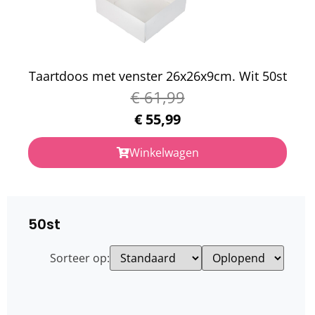
Taartdoos met venster 26x26x9cm. Wit 50st
€
61,99
€
55,99
Winkelwagen
50st
Sorteer op: