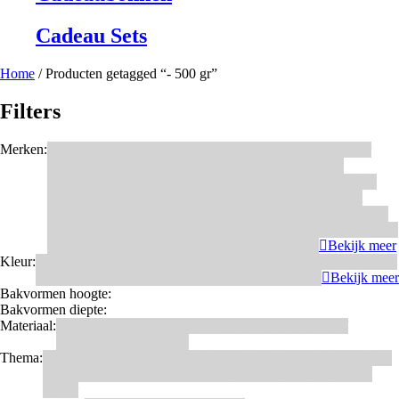
Cadeau Sets
Home
/ Producten getagged “- 500 gr”
Filters
Merken:
Bake Me Happy
Bakels
Bestron
BrandNewCakes
CakeStar
Callebaut
ChefAid
Colour Mill
Culpitt
Dekofee
deKora
Dr Oetker
FMM
Funcakes
Hendi
Horeca FX
House of Marie
JEM
Katy sue Designs
Kindly's
Kitchen Craft
Maakjetaart
Molino Grassi
Nielsen-Massey
Patisse
PME
RainbodDust
RUF
Saracino
Silikomart
Simply Making
SmartFlex
Staedter
Steensma
SugarFlair
Sweet Stamp
Wilton
Wright's
Zeelandia
Bekijk meer
Kleur:
Blauw
Bruin
Geel
Goud
Grijs
Groen
Lime
Mint
Multi kleuren
Oranje
Paars
Rainbow
Rood
Roze
Turquoise
Wit
Zilver
Zwart
Bekijk meer
Bakvormen hoogte:
Bakvormen diepte:
Materiaal:
Aluminium
bakpapier
Blauwstaal
ECCS staal
Kunstof
Polystone
RVS
siliconen
Thema:
Animals
Dinosauriers
Frozen
Geboorte
Goud
Halloween
Holland
Kerst
Koningsdag
Pasen
Prinsessen
Unicorn
Valentijn
Voetbal
winter