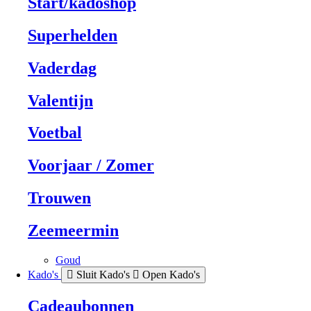
Start/kadoshop
Superhelden
Vaderdag
Valentijn
Voetbal
Voorjaar / Zomer
Trouwen
Zeemeermin
Goud
Kado's
Sluit Kado's
Open Kado's
Cadeaubonnen