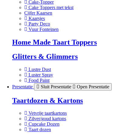
Cake-Topper
Cake Toppers met tekst
Cijfer Kaarsen
Kaarsjes
Party Deco
Vuur Fonteinen
Home Made Taart Toppers
Glitters & Glimmers
Lustre Dust
Luster Spray
Food Paint
Presentatie
Sluit Presentatie
Open Presentatie
Taartdozen & Kartons
Vetvrije taartkartons
Zilver/goud kartons
Cupcake Dozen
Taart dozen