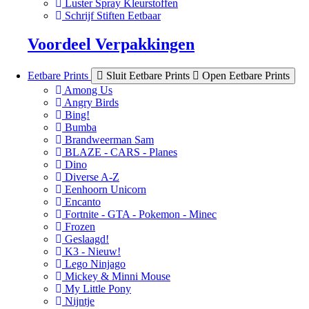
Luster Spray Kleurstoffen
Schrijf Stiften Eetbaar
Voordeel Verpakkingen
Eetbare Prints
Sluit Eetbare Prints
Open Eetbare Prints
Among Us
Angry Birds
Bing!
Bumba
Brandweerman Sam
BLAZE - CARS - Planes
Dino
Diverse A-Z
Eenhoorn Unicorn
Encanto
Fortnite - GTA - Pokemon - Minec
Frozen
Geslaagd!
K3 - Nieuw!
Lego Ninjago
Mickey & Minni Mouse
My Little Pony
Nijntje