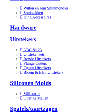
Wilton en Jem Spuitmondjes
Spuitzakken
Icing Accessoires
Hardware
Uitstekers
ABC &123
Uitsteker sets
Ronde Uitstekers
Plunge Cutters
Figuur Uitstekers
Bloem & Blad Uitstekers
Siliconen Molds
Silikomart
Overige Mallen
Spatels/taartzagen