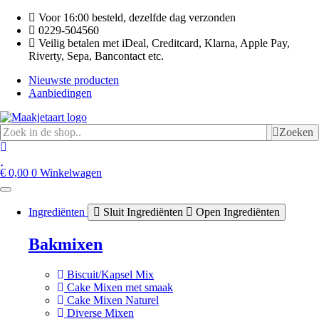
Ga
Voor 16:00 besteld, dezelfde dag verzonden
naar
0229-504560
de
Veilig betalen met iDeal, Creditcard, Klarna, Apple Pay,
inhoud
Riverty, Sepa, Bancontact etc.
Nieuwste producten
Aanbiedingen
Zoeken
€
0,00
0
Winkelwagen
Ingrediënten
Sluit Ingrediënten
Open Ingrediënten
Bakmixen
Biscuit/Kapsel Mix
Cake Mixen met smaak
Cake Mixen Naturel
Diverse Mixen