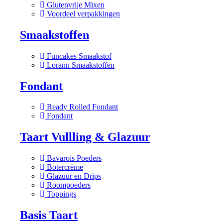
Glutenvrije Mixen
Voordeel verpakkingen
Smaakstoffen
Funcakes Smaakstof
Lorann Smaakstoffen
Fondant
Ready Rolled Fondant
Fondant
Taart Vullling & Glazuur
Bavarois Poeders
Botercrème
Glazuur en Drips
Roompoeders
Toppings
Basis Taart