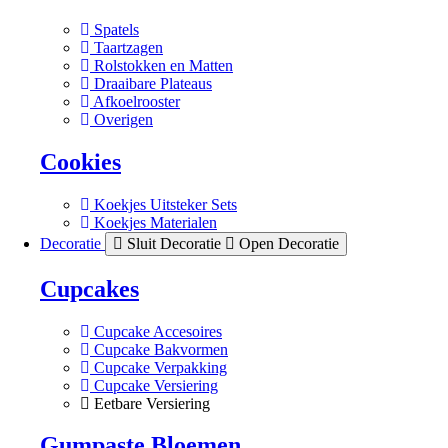
Spatels
Taartzagen
Rolstokken en Matten
Draaibare Plateaus
Afkoelrooster
Overigen
Cookies
Koekjes Uitsteker Sets
Koekjes Materialen
Decoratie
Sluit Decoratie
Open Decoratie
Cupcakes
Cupcake Accesoires
Cupcake Bakvormen
Cupcake Verpakking
Cupcake Versiering
Eetbare Versiering
Gumpaste Bloemen