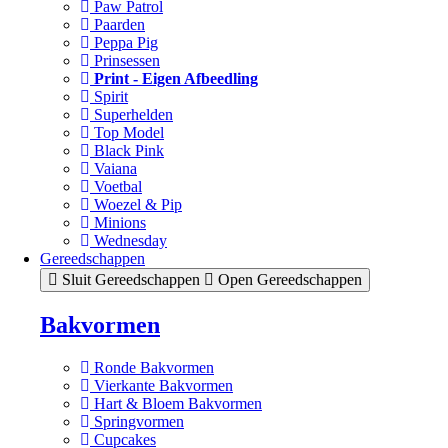
Paw Patrol
Paarden
Peppa Pig
Prinsessen
Print - Eigen Afbeedling
Spirit
Superhelden
Top Model
Black Pink
Vaiana
Voetbal
Woezel & Pip
Minions
Wednesday
Gereedschappen
Sluit Gereedschappen
Open Gereedschappen
Bakvormen
Ronde Bakvormen
Vierkante Bakvormen
Hart & Bloem Bakvormen
Springvormen
Cupcakes