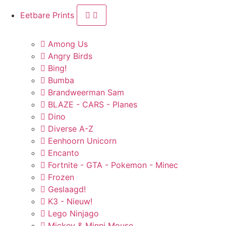
Eetbare Prints
Among Us
Angry Birds
Bing!
Bumba
Brandweerman Sam
BLAZE - CARS - Planes
Dino
Diverse A-Z
Eenhoorn Unicorn
Encanto
Fortnite - GTA - Pokemon - Minec
Frozen
Geslaagd!
K3 - Nieuw!
Lego Ninjago
Mickey & Minni Mouse