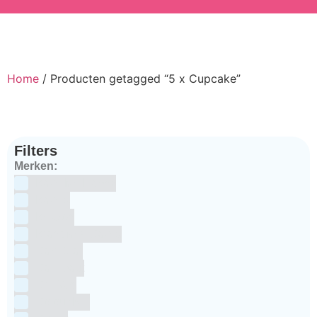
Home
/ Producten getagged “5 x Cupcake”
Filters
Merken:
Bake Me Happy
Bakels
Bestron
BrandNewCakes
CakeStar
Callebaut
ChefAid
Colour Mill