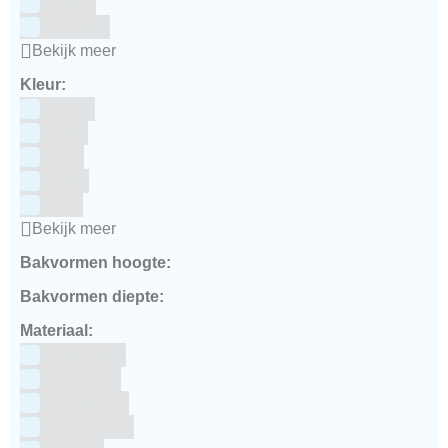
Culpitt
Dekofee
Bekijk meer
Kleur:
Blauw
Bruin
Geel
Goud
Grijs
Bekijk meer
Bakvormen hoogte:
Bakvormen diepte:
Materiaal:
Aluminium
bakpapier
Blauwstaal
ECCS staal