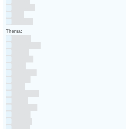
Kunstof
Polystone
RVS
siliconen
Thema:
Animals
Dinosauriers
Frozen
Geboorte
Goud
Halloween
Holland
Kerst
Koningsdag
Pasen
Prinsessen
Unicorn
Valentijn
Voetbal