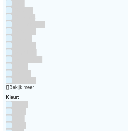
RUF
Saracino
Silikomart
Simply Making
SmartFlex
Staedter
Steensma
SugarFlair
Sweet Stamp
Wilton
Wright's
Zeelandia
Bekijk meer
Kleur:
Blauw
Bruin
Geel
Goud