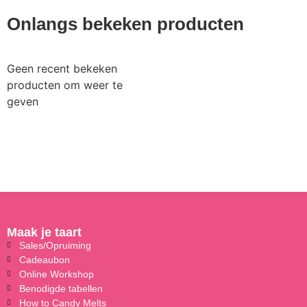
Onlangs bekeken producten
Geen recent bekeken
producten om weer te
geven
Maak je taart
Sales/Opruiming
Cadeaubon
Online Workshop
Benodigde tabellen
How to Candy Melts