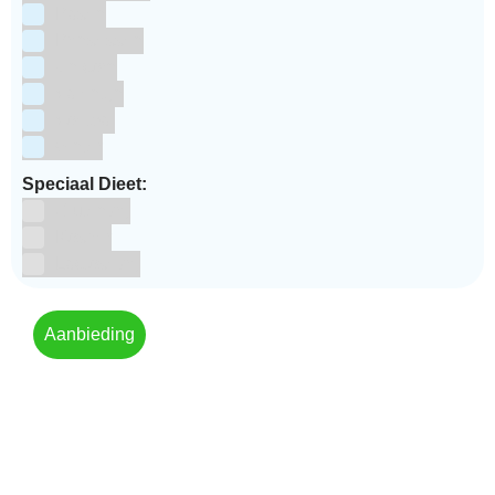
Pasen
Prinsessen
Unicorn
Valentijn
Voetbal
winter
Speciaal Dieet:
Glutenvrij
Kosher
Lactosevrij
Aanbieding