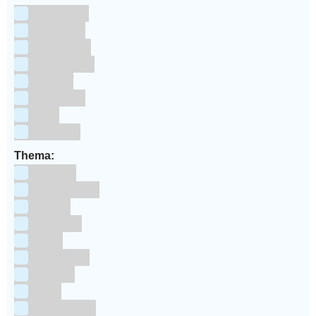
Aluminium
bakpapier
Blauwstaal
ECCS staal
Kunstof
Polystone
RVS
siliconen
Thema:
Animals
Dinosauriers
Frozen
Geboorte
Goud
Halloween
Holland
Kerst
Koningsdag