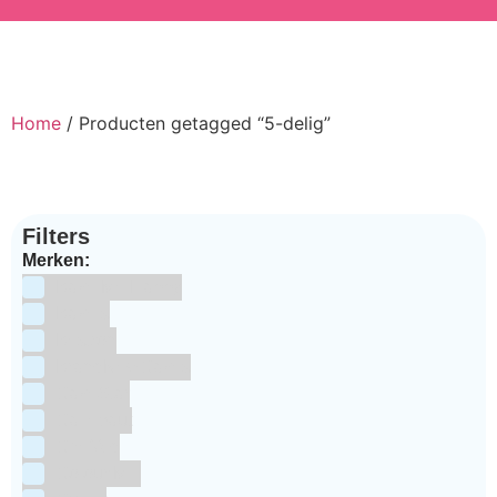
Home
/ Producten getagged “5-delig”
Filters
Merken:
Bake Me Happy
Bakels
Bestron
BrandNewCakes
CakeStar
Callebaut
ChefAid
Colour Mill