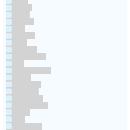
Culpitt
Dekofee
deKora
Dr Oetker
FMM
Funcakes
Hendi
Horeca FX
House of Marie
JEM
Katy sue Designs
Kindly's
Kitchen Craft
Maakjetaart
Molino Grassi
Nielsen-Massey
Patisse
PME
RainbodDust