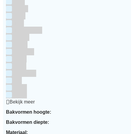
Grijs
Groen
Lime
Mint
Multi kleuren
Oranje
Paars
Rainbow
Rood
Roze
Turquoise
Wit
Zilver
Zwart
Bekijk meer
Bakvormen hoogte:
Bakvormen diepte:
Materiaal: