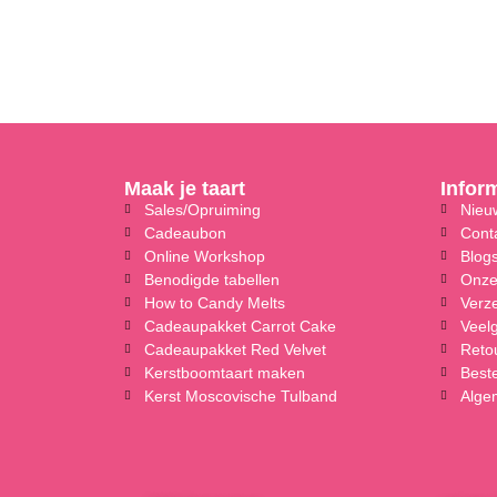
Maak je taart
Infor
Sales/Opruiming
Nieuw
Cadeaubon
Cont
Online Workshop
Blog
Benodigde tabellen
Onze
How to Candy Melts
Verz
Cadeaupakket Carrot Cake
Veel
Cadeaupakket Red Velvet
Reto
Kerstboomtaart maken
Beste
Kerst Moscovische Tulband
Alge