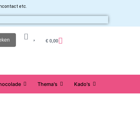
ancontact etc.
eken
€
0,00
hocolade
Thema's
Kado's