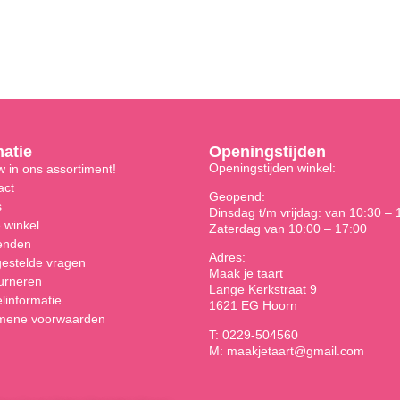
matie
Openingstijden
Openingstijden winkel:
 in ons assortiment!
act
Geopend:
s
Dinsdag t/m vrijdag: van 10:30 – 
 winkel
Zaterdag van 10:00 – 17:00
enden
Adres:
gestelde vragen
Maak je taart
urneren
Lange Kerkstraat 9
linformatie
1621 EG Hoorn
mene voorwaarden
T: 0229-504560
M: maakjetaart@gmail.com