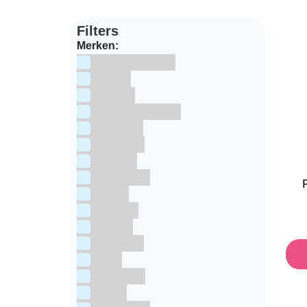
Filters
Merken:
Bake Me Happy
Bakels
Bestron
BrandNewCakes
CakeStar
Callebaut
ChefAid
Colour Mill
Culpitt
Dekofee
deKora
Dr Oetker
FMM
Funcakes
Hendi