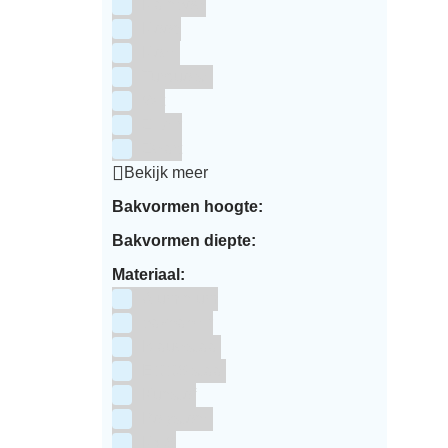
Rainbow
Rood
Roze
Turquoise
Wit
Zilver
Zwart
Bekijk meer
Bakvormen hoogte:
Bakvormen diepte:
Materiaal:
Aluminium
bakpapier
Blauwstaal
ECCS staal
Kunstof
Polystone
RVS