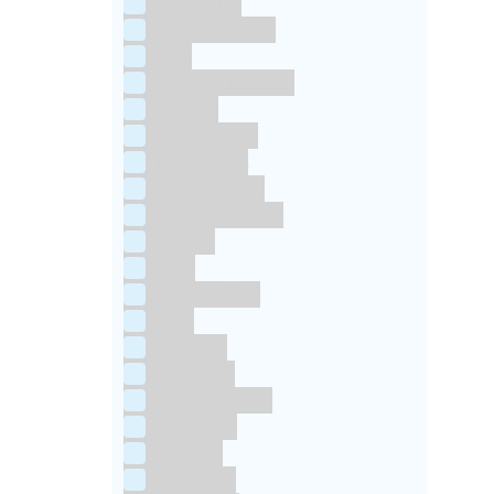
Horeca FX
House of Marie
JEM
Katy sue Designs
Kindly's
Kitchen Craft
Maakjetaart
Molino Grassi
Nielsen-Massey
Patisse
PME
RainbodDust
RUF
Saracino
Silikomart
Simply Making
SmartFlex
Staedter
Steensma