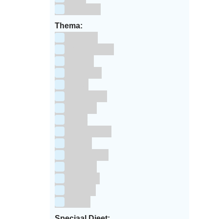
siliconen
Thema:
Animals
Dinosauriers
Frozen
Geboorte
Goud
Halloween
Holland
Kerst
Koningsdag
Pasen
Prinsessen
Unicorn
Valentijn
Voetbal
winter
Speciaal Dieet: