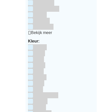
SugarFlair
Sweet Stamp
Wilton
Wright's
Zeelandia
Bekijk meer
Kleur:
Blauw
Bruin
Geel
Goud
Grijs
Groen
Lime
Mint
Multi kleuren
Oranje
Paars