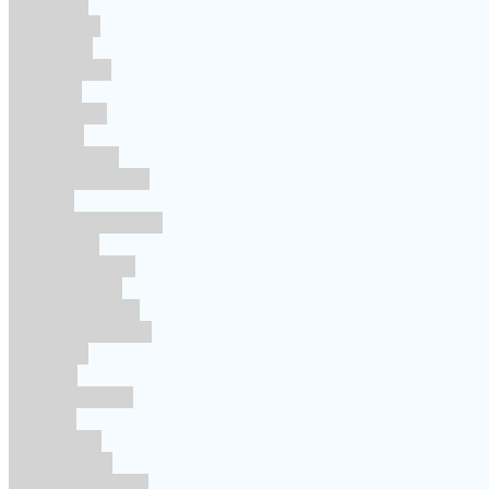
Culpitt
Dekofee
deKora
Dr Oetker
FMM
Funcakes
Hendi
Horeca FX
House of Marie
JEM
Katy sue Designs
Kindly's
Kitchen Craft
Maakjetaart
Molino Grassi
Nielsen-Massey
Patisse
PME
RainbodDust
RUF
Saracino
Silikomart
Simply Making