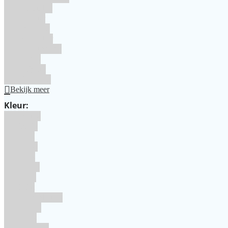
SmartFlex
Staedter
Steensma
SugarFlair
Sweet Stamp
Wilton
Wright's
Zeelandia
Bekijk meer
Kleur:
Blauw
Bruin
Geel
Goud
Grijs
Groen
Lime
Mint
Multi kleuren
Oranje
Paars
Rainbow