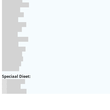
Dinosauriers
Frozen
Geboorte
Goud
Halloween
Holland
Kerst
Koningsdag
Pasen
Prinsessen
Unicorn
Valentijn
Voetbal
winter
Speciaal Dieet:
Glutenvrij
Kosher
Lactosevrij