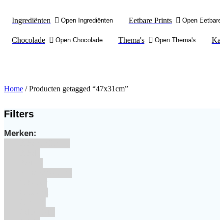
Ingrediënten
Eetbare Prints
Open Ingrediënten
Open Eetbare
Chocolade
Thema's
Ka
Open Chocolade
Open Thema's
Home
/ Producten getagged “47x31cm”
Filters
Merken:
Bake Me Happy
Bakels
Bestron
BrandNewCakes
CakeStar
Callebaut
ChefAid
Colour Mill