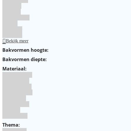
Rood
Roze
Turquoise
Wit
Zilver
Zwart
Bekijk meer
Bakvormen hoogte:
Bakvormen diepte:
Materiaal:
Aluminium
bakpapier
Blauwstaal
ECCS staal
Kunstof
Polystone
RVS
siliconen
Thema:
Animals