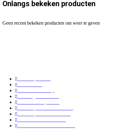
Onlangs bekeken producten
Geen recent bekeken producten om weer te geven
Maak je taart
Sales/Opruiming
Cadeaubon
Online Workshop
Benodigde tabellen
How to Candy Melts
Cadeaupakket Carrot Cake
Cadeaupakket Red Velvet
Kerstboomtaart maken
Kerst Moscovische Tulband
Informatie