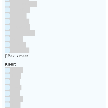
Simply Making
SmartFlex
Staedter
Steensma
SugarFlair
Sweet Stamp
Wilton
Wright's
Zeelandia
Bekijk meer
Kleur:
Blauw
Bruin
Geel
Goud
Grijs
Groen
Lime