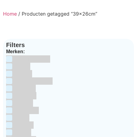
Home
/ Producten getagged “39x26cm”
Filters
Merken:
Bake Me Happy
Bakels
Bestron
BrandNewCakes
CakeStar
Callebaut
ChefAid
Colour Mill
Culpitt
Dekofee
deKora