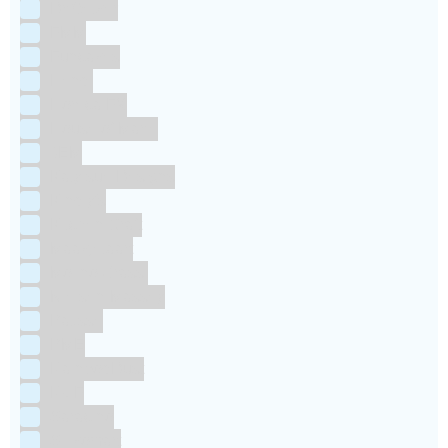
Dr Oetker
FMM
Funcakes
Hendi
Horeca FX
House of Marie
JEM
Katy sue Designs
Kindly's
Kitchen Craft
Maakjetaart
Molino Grassi
Nielsen-Massey
Patisse
PME
RainbodDust
RUF
Saracino
Silikomart