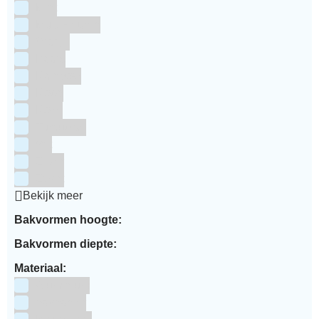
Mint
Multi kleuren
Oranje
Paars
Rainbow
Rood
Roze
Turquoise
Wit
Zilver
Zwart
Bekijk meer
Bakvormen hoogte:
Bakvormen diepte:
Materiaal:
Aluminium
bakpapier