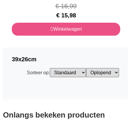
€
16,99
€
15,98
Winkelwagen
39x26cm
Sorteer op:
Onlangs bekeken producten