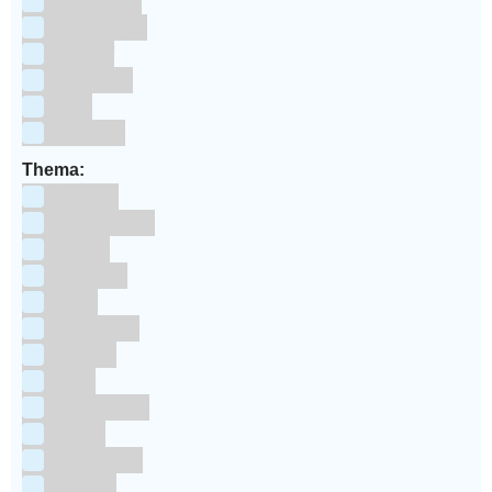
Blauwstaal
ECCS staal
Kunstof
Polystone
RVS
siliconen
Thema:
Animals
Dinosauriers
Frozen
Geboorte
Goud
Halloween
Holland
Kerst
Koningsdag
Pasen
Prinsessen
Unicorn