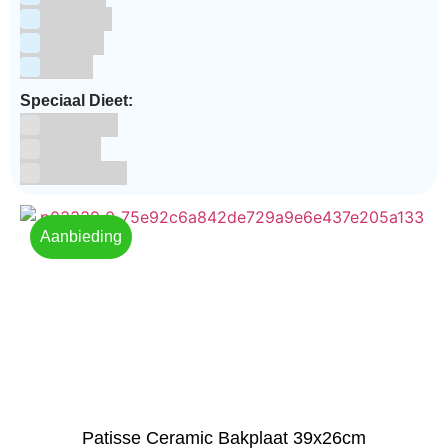
Valentijn
Voetbal
winter
Speciaal Dieet:
Glutenvrij
Kosher
Lactosevrij
Aanbieding
Patisse Ceramic Bakplaat 39x26cm