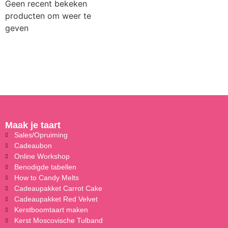
Geen recent bekeken
producten om weer te
geven
Maak je taart
Sales/Opruiming
Cadeaubon
Online Workshop
Benodigde tabellen
How to Candy Melts
Cadeaupakket Carrot Cake
Cadeaupakket Red Velvet
Kerstboomtaart maken
Kerst Moscovische Tulband