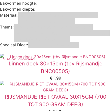
Bakvormen hoogte:
Bakvormen diepte:
Materiaal:
Aluminium
bakpapier
Blauwstaal
ECCS staal
Kunstof
Polystone
RVS
siliconen
Thema:
Animals
Dinosauriers
Frozen
Geboorte
Goud
Halloween
Holland
Kerst
Koningsdag
Pasen
Prinsessen
Unicorn
Valentijn
Voetbal
winter
Speciaal Dieet:
Glutenvrij
Kosher
Lactosevrij
Niet op voorraad
Linnen doek 30x15cm (tbv Rijsmandje
BNC00505)
€
1,99
RIJSMANDJE RIET OVAAL 30X15CM (700
TOT 900 GRAM DEEG)