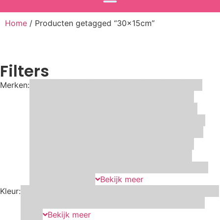
Home
/ Producten getagged “30x15cm”
Filters
Merken:
Bake Me Happy
Bakels
Bestron
BrandNewCakes
CakeStar
Callebaut
ChefAid
Colour Mill
Culpitt
Dekofee
deKora
Dr Oetker
FMM
Funcakes
Hendi
Horeca FX
House of Marie
JEM
Katy sue Designs
Kindly's
Kitchen Craft
Maakjetaart
Molino Grassi
Nielsen-Massey
Patisse
PME
RainbodDust
RUF
Saracino
Silikomart
Simply Making
SmartFlex
Staedter
Steensma
SugarFlair
Sweet Stamp
Wilton
Wright's
Zeelandia
Bekijk meer
Kleur:
Blauw
Bruin
Geel
Goud
Grijs
Groen
Lime
Mint
Multi kleuren
Oranje
Paars
Rainbow
Rood
Roze
Turquoise
Wit
Zilver
Zwart
Bekijk meer