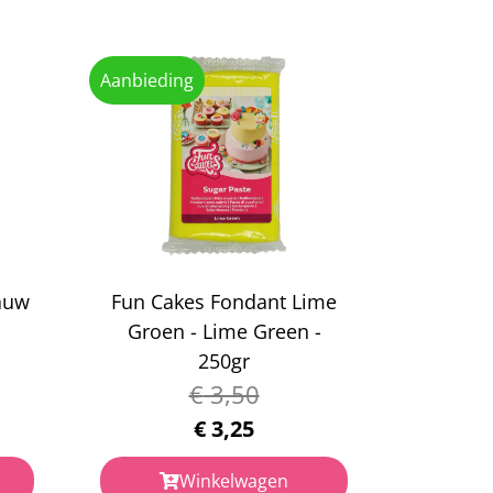
Aanbieding
auw
Fun Cakes Fondant Lime
Groen - Lime Green -
250gr
€
3,50
€
3,25
Winkelwagen