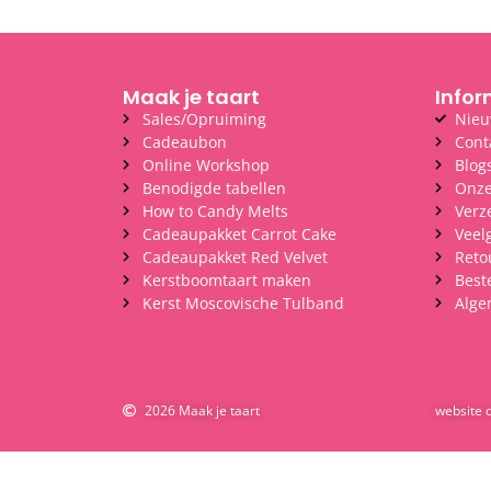
Maak je taart
Infor
Sales/Opruiming
Nieu
Cadeaubon
Cont
Online Workshop
Blog
Benodigde tabellen
Onze
How to Candy Melts
Verz
Cadeaupakket Carrot Cake
Veel
Cadeaupakket Red Velvet
Reto
Kerstboomtaart maken
Best
Kerst Moscovische Tulband
Alge
2026 Maak je taart
website 