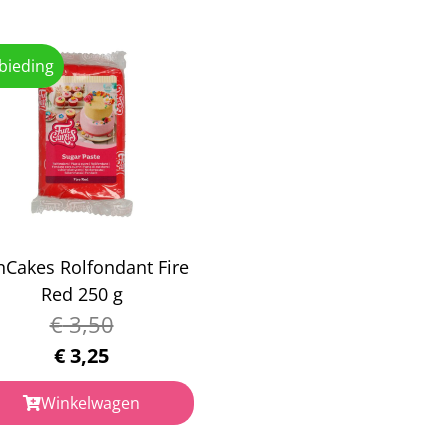
bieding
nCakes Rolfondant Fire
Red 250 g
€
3,50
€
3,25
Winkelwagen