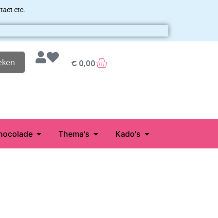
tact etc.
eken
€
0,00
hocolade
Thema's
Kado's