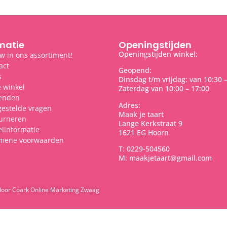
matie
Openingstijden
Openingstijden winkel:
w in ons assortiment!
act
Geopend:
s
Dinsdag t/m vrijdag: van 10:30 
 winkel
Zaterdag van 10:00 – 17:00
enden
Adres:
gestelde vragen
Maak je taart
urneren
Lange Kerkstraat 9
elinformatie
1621 EG Hoorn
mene voorwaarden
T: 0229-504560
M: maakjetaart@gmail.com
door Coark Online Marketing Zwaag