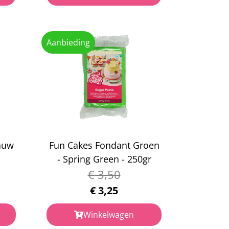
Aanbieding
auw
Fun Cakes Fondant Groen
- Spring Green - 250gr
€
3,50
€
3,25
Winkelwagen