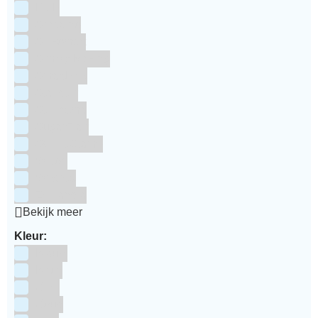
RUF
Saracino
Silikomart
Simply Making
SmartFlex
Staedter
Steensma
SugarFlair
Sweet Stamp
Wilton
Wright's
Zeelandia
Bekijk meer
Kleur:
Blauw
Bruin
Geel
Goud