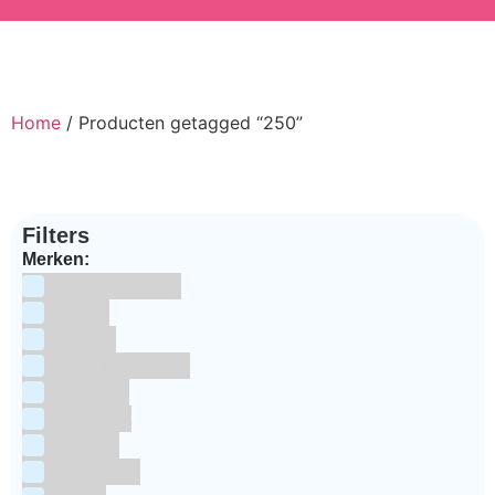
Home
/ Producten getagged “250”
Filters
Merken:
Bake Me Happy
Bakels
Bestron
BrandNewCakes
CakeStar
Callebaut
ChefAid
Colour Mill