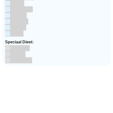
Pasen
Prinsessen
Unicorn
Valentijn
Voetbal
winter
Speciaal Dieet:
Glutenvrij
Kosher
Lactosevrij