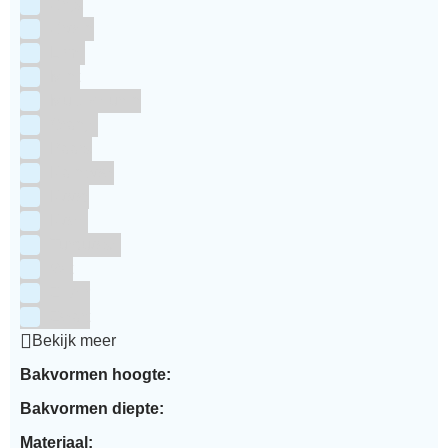
Grijs
Groen
Lime
Mint
Multi kleuren
Oranje
Paars
Rainbow
Rood
Roze
Turquoise
Wit
Zilver
Zwart
Bekijk meer
Bakvormen hoogte:
Bakvormen diepte:
Materiaal: