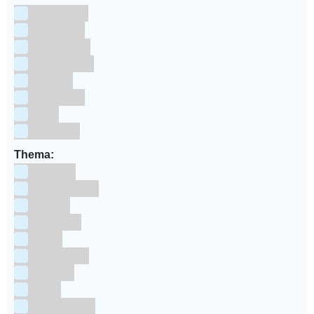
Aluminium
bakpapier
Blauwstaal
ECCS staal
Kunstof
Polystone
RVS
siliconen
Thema:
Animals
Dinosauriers
Frozen
Geboorte
Goud
Halloween
Holland
Kerst
Koningsdag