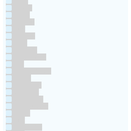
Culpitt
Dekofee
deKora
Dr Oetker
FMM
Funcakes
Hendi
Horeca FX
House of Marie
JEM
Katy sue Designs
Kindly's
Kitchen Craft
Maakjetaart
Molino Grassi
Nielsen-Massey
Patisse
PME
RainbodDust