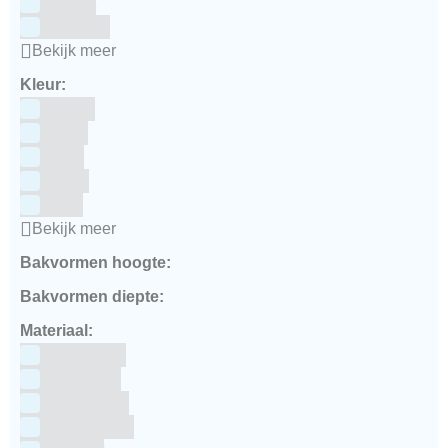
Culpitt
Dekofee
Bekijk meer
Kleur:
Blauw
Bruin
Geel
Goud
Grijs
Bekijk meer
Bakvormen hoogte:
Bakvormen diepte:
Materiaal:
Aluminium
bakpapier
Blauwstaal
ECCS staal