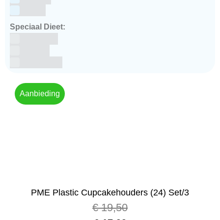
winter
Speciaal Dieet:
Glutenvrij
Kosher
Lactosevrij
Aanbieding
PME Plastic Cupcakehouders (24) Set/3
€
19,50