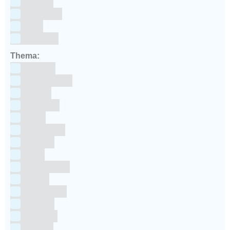
Kunstof
Polystone
RVS
siliconen
Thema:
Animals
Dinosauriers
Frozen
Geboorte
Goud
Halloween
Holland
Kerst
Koningsdag
Pasen
Prinsessen
Unicorn
Valentijn
Voetbal