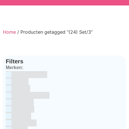
Home
/ Producten getagged “(24) Set/3”
Filters
Merken:
Bake Me Happy
Bakels
Bestron
BrandNewCakes
CakeStar
Callebaut
ChefAid
Colour Mill