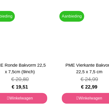
bieding
Aanbieding
E Ronde Bakvorm 22,5
PME Vierkante Bakvo
x 7,5cm (9inch)
22,5 x 7,5 cm
€
20,80
€
24,99
€
19,51
€
22,99
Winkelwagen
Winkelwagen