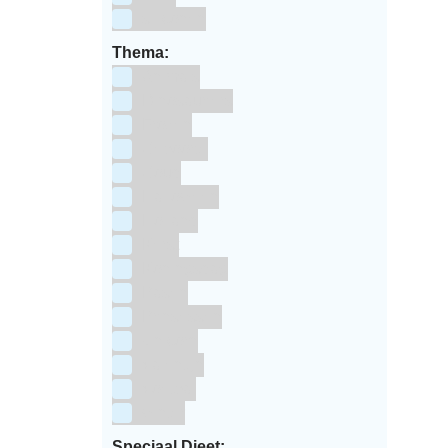
siliconen
Thema:
Animals
Dinosauriers
Frozen
Geboorte
Goud
Halloween
Holland
Kerst
Koningsdag
Pasen
Prinsessen
Unicorn
Valentijn
Voetbal
winter
Speciaal Dieet: