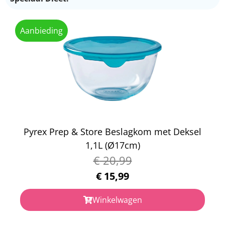
Aanbieding
Pyrex Prep & Store Beslagkom met Deksel
1,1L (Ø17cm)
€
20,99
€
15,99
Winkelwagen