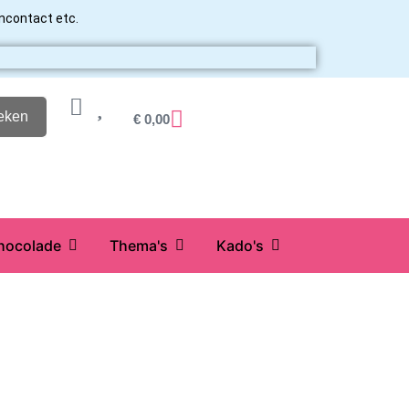
ancontact etc.
eken
€
0,00
hocolade
Thema's
Kado's