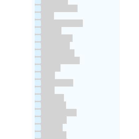
Horeca FX
House of Marie
JEM
Katy sue Designs
Kindly's
Kitchen Craft
Maakjetaart
Molino Grassi
Nielsen-Massey
Patisse
PME
RainbodDust
RUF
Saracino
Silikomart
Simply Making
SmartFlex
Staedter
Steensma