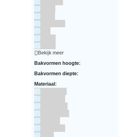
Rainbow
Rood
Roze
Turquoise
Wit
Zilver
Zwart
Bekijk meer
Bakvormen hoogte:
Bakvormen diepte:
Materiaal:
Aluminium
bakpapier
Blauwstaal
ECCS staal
Kunstof
Polystone
RVS