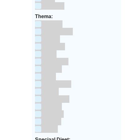
siliconen
Thema:
Animals
Dinosauriers
Frozen
Geboorte
Goud
Halloween
Holland
Kerst
Koningsdag
Pasen
Prinsessen
Unicorn
Valentijn
Voetbal
winter
Speciaal Dieet: