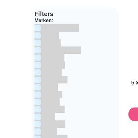
Filters
Merken:
Bake Me Happy
Bakels
Bestron
BrandNewCakes
CakeStar
Callebaut
ChefAid
Colour Mill
5 
Culpitt
Dekofee
deKora
Dr Oetker
FMM
Funcakes
Hendi