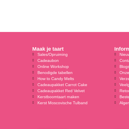
Maak je taart
Infor
Sales/Opruiming
Nieuw
Cadeaubon
Cont
Online Workshop
Blog
Benodigde tabellen
Onze
How to Candy Melts
Verz
Cadeaupakket Carrot Cake
Veel
Cadeaupakket Red Velvet
Reto
Kerstboomtaart maken
Beste
Kerst Moscovische Tulband
Alge