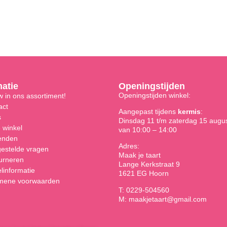
matie
Openingstijden
Openingstijden winkel:
 in ons assortiment!
act
Aangepast tijdens
kermis
:
s
Dinsdag 11 t/m zaterdag 15 augu
 winkel
van 10:00 – 14:00
enden
Adres:
gestelde vragen
Maak je taart
urneren
Lange Kerkstraat 9
linformatie
1621 EG Hoorn
mene voorwaarden
T: 0229-504560
M: maakjetaart@gmail.com