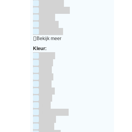
SugarFlair
Sweet Stamp
Wilton
Wright's
Zeelandia
Bekijk meer
Kleur:
Blauw
Bruin
Geel
Goud
Grijs
Groen
Lime
Mint
Multi kleuren
Oranje
Paars