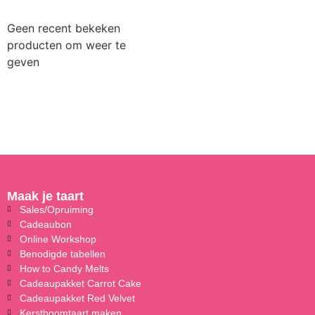
Geen recent bekeken
producten om weer te
geven
Maak je taart
Sales/Opruiming
Cadeaubon
Online Workshop
Benodigde tabellen
How to Candy Melts
Cadeaupakket Carrot Cake
Cadeaupakket Red Velvet
Kerstboomtaart maken