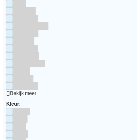
RUF
Saracino
Silikomart
Simply Making
SmartFlex
Staedter
Steensma
SugarFlair
Sweet Stamp
Wilton
Wright's
Zeelandia
Bekijk meer
Kleur:
Blauw
Bruin
Geel
Goud