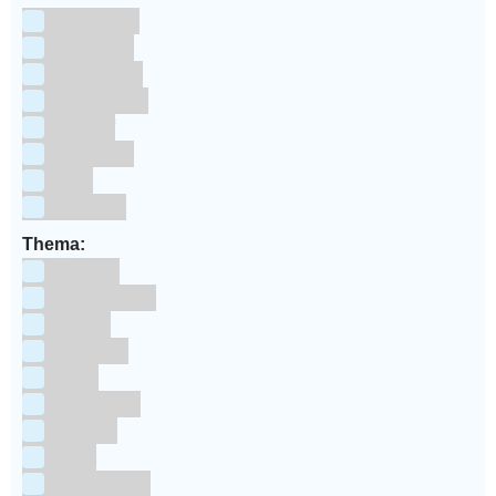
Aluminium
bakpapier
Blauwstaal
ECCS staal
Kunstof
Polystone
RVS
siliconen
Thema:
Animals
Dinosauriers
Frozen
Geboorte
Goud
Halloween
Holland
Kerst
Koningsdag