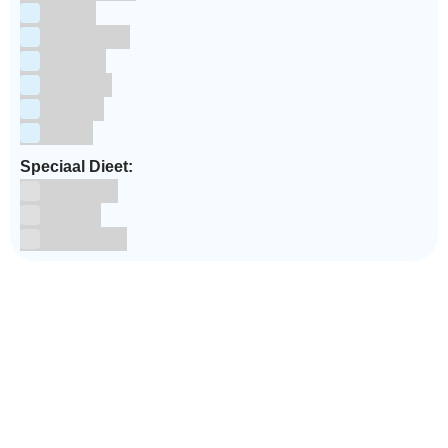
Pasen
Prinsessen
Unicorn
Valentijn
Voetbal
winter
Speciaal Dieet:
Glutenvrij
Kosher
Lactosevrij