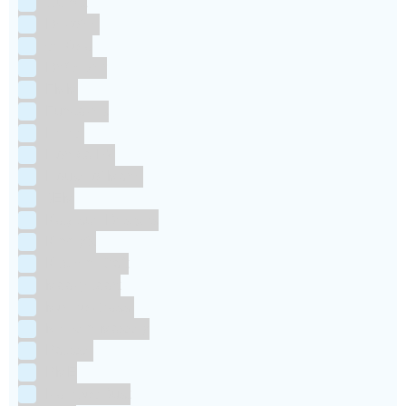
Culpitt
Dekofee
deKora
Dr Oetker
FMM
Funcakes
Hendi
Horeca FX
House of Marie
JEM
Katy sue Designs
Kindly's
Kitchen Craft
Maakjetaart
Molino Grassi
Nielsen-Massey
Patisse
PME
RainbodDust