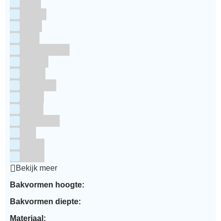
Grijs
Groen
Lime
Mint
Multi kleuren
Oranje
Paars
Rainbow
Rood
Roze
Turquoise
Wit
Zilver
Zwart
Bekijk meer
Bakvormen hoogte:
Bakvormen diepte:
Materiaal: