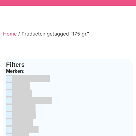
Home
/ Producten getagged “175 gr.”
Filters
Merken:
Bake Me Happy
Bakels
Bestron
BrandNewCakes
CakeStar
Callebaut
ChefAid
Colour Mill