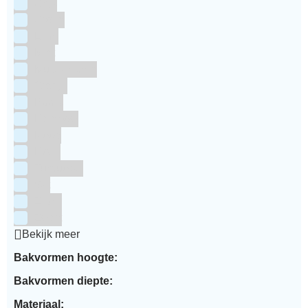
Grijs
Groen
Lime
Mint
Multi kleuren
Oranje
Paars
Rainbow
Rood
Roze
Turquoise
Wit
Zilver
Zwart
Bekijk meer
Bakvormen hoogte:
Bakvormen diepte:
Materiaal: