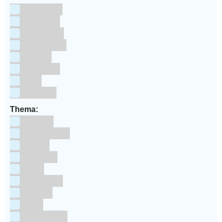
Aluminium
bakpapier
Blauwstaal
ECCS staal
Kunstof
Polystone
RVS
siliconen
Thema:
Animals
Dinosauriers
Frozen
Geboorte
Goud
Halloween
Holland
Kerst
Koningsdag