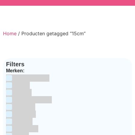
Home
/ Producten getagged “15cm”
Filters
Merken:
Bake Me Happy
Bakels
Bestron
BrandNewCakes
CakeStar
Callebaut
ChefAid
Colour Mill