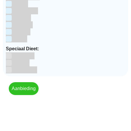
Pasen
Prinsessen
Unicorn
Valentijn
Voetbal
winter
Speciaal Dieet:
Glutenvrij
Kosher
Lactosevrij
Aanbieding