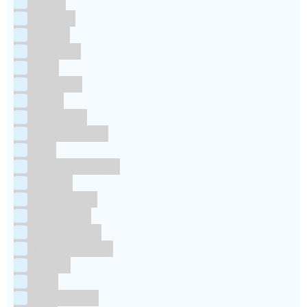
Culpitt
Dekofee
deKora
Dr Oetker
FMM
Funcakes
Hendi
Horeca FX
House of Marie
JEM
Katy sue Designs
Kindly's
Kitchen Craft
Maakjetaart
Molino Grassi
Nielsen-Massey
Patisse
PME
RainbodDust