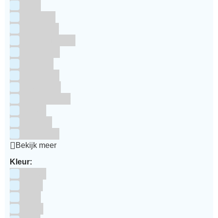
RUF
Saracino
Silikomart
Simply Making
SmartFlex
Staedter
Steensma
SugarFlair
Sweet Stamp
Wilton
Wright's
Zeelandia
Bekijk meer
Kleur:
Blauw
Bruin
Geel
Goud