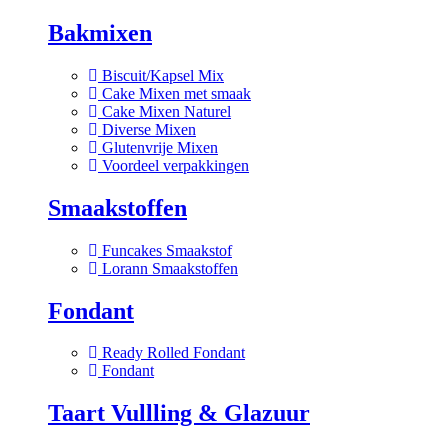
Bakmixen
Biscuit/Kapsel Mix
Cake Mixen met smaak
Cake Mixen Naturel
Diverse Mixen
Glutenvrije Mixen
Voordeel verpakkingen
Smaakstoffen
Funcakes Smaakstof
Lorann Smaakstoffen
Fondant
Ready Rolled Fondant
Fondant
Taart Vullling & Glazuur