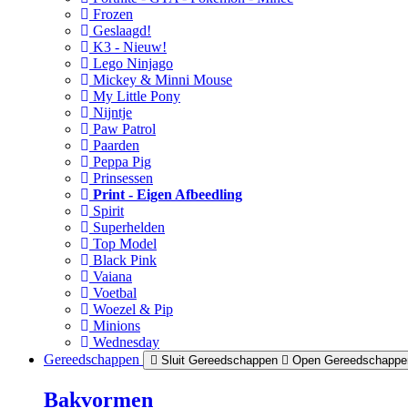
Frozen
Geslaagd!
K3 - Nieuw!
Lego Ninjago
Mickey & Minni Mouse
My Little Pony
Nijntje
Paw Patrol
Paarden
Peppa Pig
Prinsessen
Print - Eigen Afbeedling
Spirit
Superhelden
Top Model
Black Pink
Vaiana
Voetbal
Woezel & Pip
Minions
Wednesday
Gereedschappen
Sluit Gereedschappen
Open Gereedschappe
Bakvormen