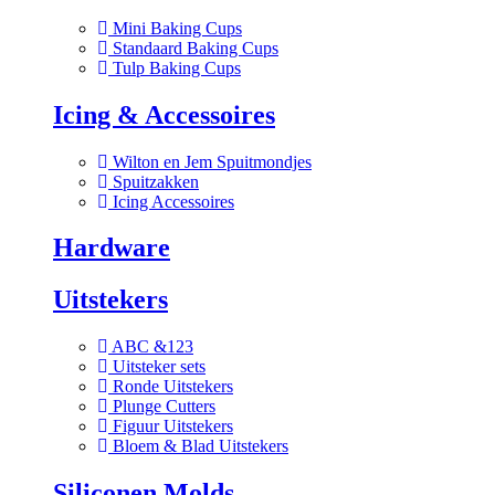
Mini Baking Cups
Standaard Baking Cups
Tulp Baking Cups
Icing & Accessoires
Wilton en Jem Spuitmondjes
Spuitzakken
Icing Accessoires
Hardware
Uitstekers
ABC &123
Uitsteker sets
Ronde Uitstekers
Plunge Cutters
Figuur Uitstekers
Bloem & Blad Uitstekers
Siliconen Molds