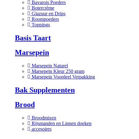
Bavarois Poeders
Botercrème
Glazuur en Drips
Roompoeders
Toppings
Basis Taart
Marsepein
Marsepein Naturel
Marsepein Kleur 250 gram
Marsepein Voordeel Verpakking
Bak Supplementen
Brood
Broodmixen
Rijsmanden en Linnen doeken
accesoires