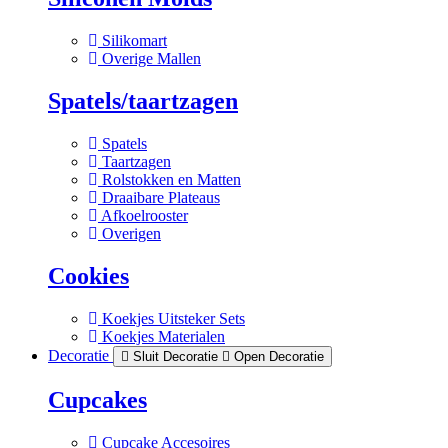
Silikomart
Overige Mallen
Spatels/taartzagen
Spatels
Taartzagen
Rolstokken en Matten
Draaibare Plateaus
Afkoelrooster
Overigen
Cookies
Koekjes Uitsteker Sets
Koekjes Materialen
Decoratie
Sluit Decoratie
Open Decoratie
Cupcakes
Cupcake Accesoires