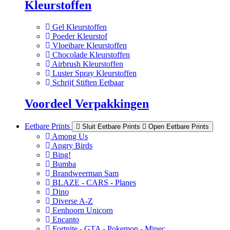
Kleurstoffen
Gel Kleurstoffen
Poeder Kleurstof
Vloeibare Kleurstoffen
Chocolade Kleurstoffen
Airbrush Kleurstoffen
Luster Spray Kleurstoffen
Schrijf Stiften Eetbaar
Voordeel Verpakkingen
Eetbare Prints
Sluit Eetbare Prints
Open Eetbare Prints
Among Us
Angry Birds
Bing!
Bumba
Brandweerman Sam
BLAZE - CARS - Planes
Dino
Diverse A-Z
Eenhoorn Unicorn
Encanto
Fortnite - GTA - Pokemon - Minec