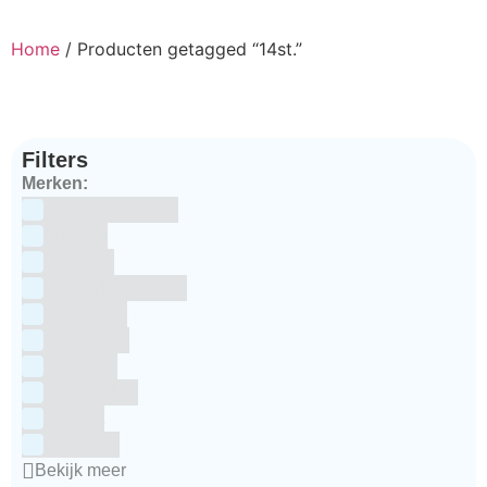
Home
/ Producten getagged “14st.”
Filters
Merken:
Bake Me Happy
Bakels
Bestron
BrandNewCakes
CakeStar
Callebaut
ChefAid
Colour Mill
Culpitt
Dekofee
Bekijk meer