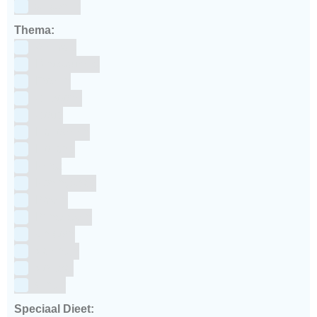
siliconen
Thema:
Animals
Dinosauriers
Frozen
Geboorte
Goud
Halloween
Holland
Kerst
Koningsdag
Pasen
Prinsessen
Unicorn
Valentijn
Voetbal
winter
Speciaal Dieet: