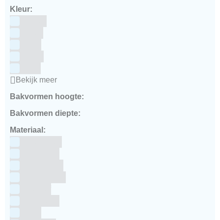
Kleur:
Blauw
Bruin
Geel
Goud
Grijs
Bekijk meer
Bakvormen hoogte:
Bakvormen diepte:
Materiaal:
Aluminium
bakpapier
Blauwstaal
ECCS staal
Kunstof
Polystone
RVS