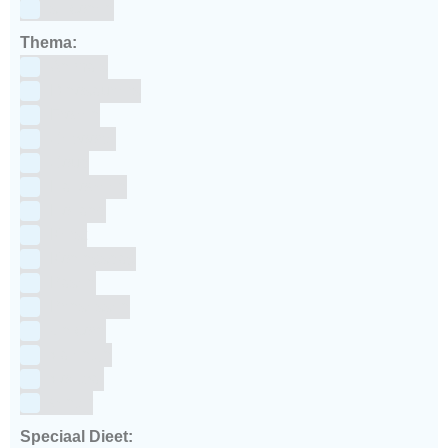
siliconen
Thema:
Animals
Dinosauriers
Frozen
Geboorte
Goud
Halloween
Holland
Kerst
Koningsdag
Pasen
Prinsessen
Unicorn
Valentijn
Voetbal
winter
Speciaal Dieet: