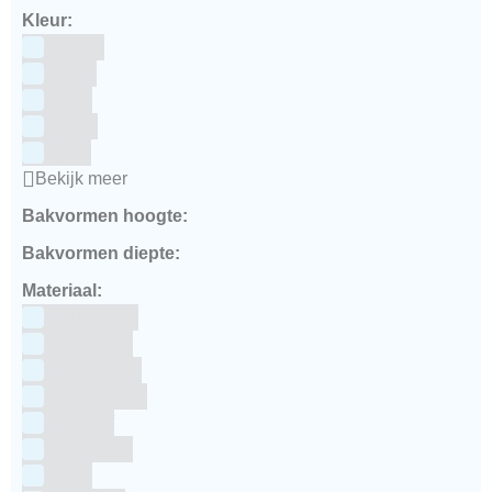
Kleur:
Blauw
Bruin
Geel
Goud
Grijs
Bekijk meer
Bakvormen hoogte:
Bakvormen diepte:
Materiaal:
Aluminium
bakpapier
Blauwstaal
ECCS staal
Kunstof
Polystone
RVS