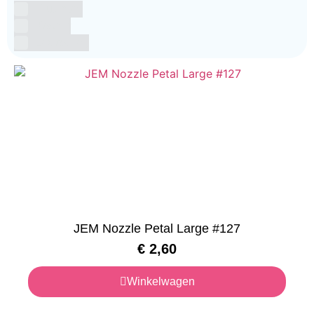
Glutenvrij
Kosher
Lactosevrij
JEM Nozzle Petal Large #127
€
2,60
Winkelwagen