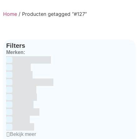
Home
/ Producten getagged “#127”
Filters
Merken:
Bake Me Happy
Bakels
Bestron
BrandNewCakes
CakeStar
Callebaut
ChefAid
Colour Mill
Culpitt
Dekofee
Bekijk meer