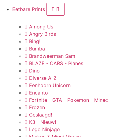
Eetbare Prints
Among Us
Angry Birds
Bing!
Bumba
Brandweerman Sam
BLAZE - CARS - Planes
Dino
Diverse A-Z
Eenhoorn Unicorn
Encanto
Fortnite - GTA - Pokemon - Minec
Frozen
Geslaagd!
K3 - Nieuw!
Lego Ninjago
Mickey & Minni Mouse