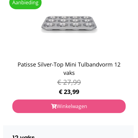
Aanbieding
Patisse Silver-Top Mini Tulbandvorm 12
vaks
€
27,99
€
23,99
Winkelwagen
12 vaks