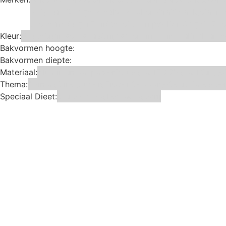
Katy sue Designs
Kindly's
Kitchen Craft
Maakjetaart
Steensma
SugarFlair
Sweet Stamp
Wilton
Wright's
Zee
Kleur:
Blauw
Bruin
Geel
Goud
Grijs
Groen
Lime
Mint
Multi kleuren
Bakvormen hoogte:
Bakvormen diepte:
Materiaal:
Aluminium
bakpapier
Blauwstaal
ECCS staal
Kunsto
Thema:
Animals
Dinosauriers
Frozen
Geboorte
Goud
Hallowee
Speciaal Dieet:
Glutenvrij
Kosher
Lactosevrij