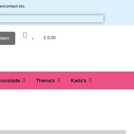
ancontact etc.
€
0,00
eken
hocolade
Thema's
Kado's
Oetker
FMM
Funcakes
Hendi
Horeca FX
House of Marie
JEM