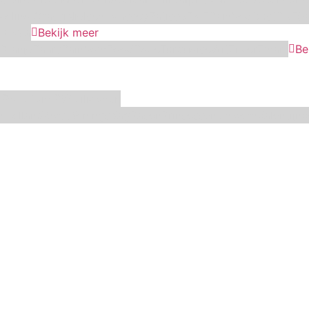
Molino Grassi
Nielsen-Massey
Patisse
PME
RainbodDust
RUF
Sa
landia
Bekijk meer
Oranje
Paars
Rainbow
Rood
Roze
Turquoise
Wit
Zilver
Zwart
Be
f
Polystone
RVS
siliconen
n
Holland
Kerst
Koningsdag
Pasen
Prinsessen
Unicorn
Valentijn
V