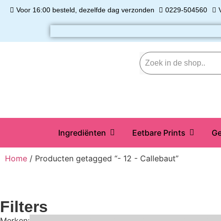
Voor 16:00 besteld, dezelfde dag verzonden
0229-504560
Ingrediënten
Eetbare Prints
Ge
Home
/ Producten getagged “- 12 - Callebaut”
Filters
Merken:
Bake Me Happy
Bakels
Bestron
BrandNewCakes
Cake