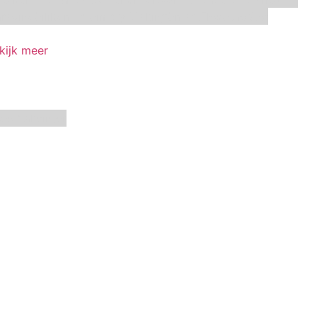
racino
Silikomart
Simply Making
SmartFlex
Staedter
kijk meer
oetbal
winter