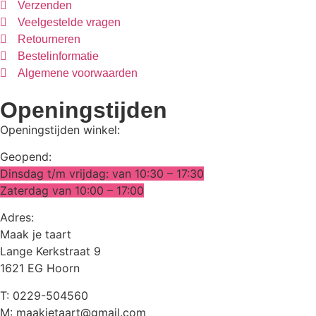
Verzenden
Veelgestelde vragen
Retourneren
Bestelinformatie
Algemene voorwaarden
Openingstijden
Openingstijden winkel:
Geopend:
Dinsdag t/m vrijdag: van 10:30 – 17:30
Zaterdag van 10:00 – 17:00
Adres:
Maak je taart
Lange Kerkstraat 9
1621 EG Hoorn
T: 0229-504560
M: maakjetaart@gmail.com