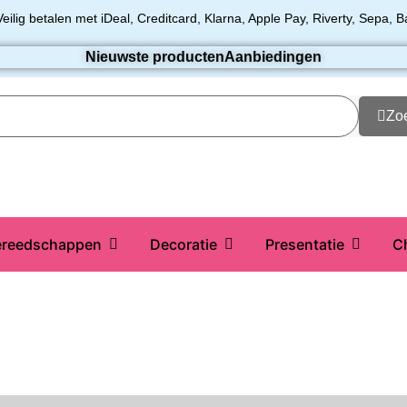
Veilig betalen met iDeal, Creditcard, Klarna, Apple Pay, Riverty, Sepa, B
Nieuwste producten
Aanbiedingen
Zo
reedschappen
Decoratie
Presentatie
C
Star
Callebaut
ChefAid
Colour Mill
Culpitt
Dekofee
deKora
Dr 