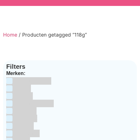
Home
/ Producten getagged “118g”
Filters
Merken:
Bake Me Happy
Bakels
Bestron
BrandNewCakes
CakeStar
Callebaut
ChefAid
Colour Mill