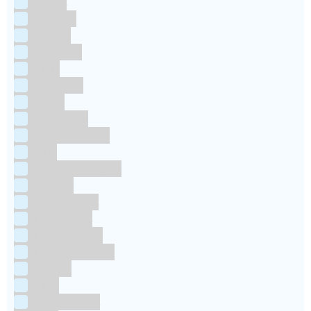
Culpitt
Dekofee
deKora
Dr Oetker
FMM
Funcakes
Hendi
Horeca FX
House of Marie
JEM
Katy sue Designs
Kindly's
Kitchen Craft
Maakjetaart
Molino Grassi
Nielsen-Massey
Patisse
PME
RainbodDust