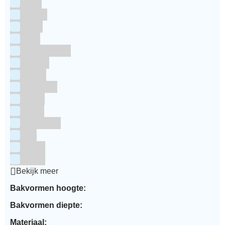
Grijs
Groen
Lime
Mint
Multi kleuren
Oranje
Paars
Rainbow
Rood
Roze
Turquoise
Wit
Zilver
Zwart
Bekijk meer
Bakvormen hoogte:
Bakvormen diepte:
Materiaal: