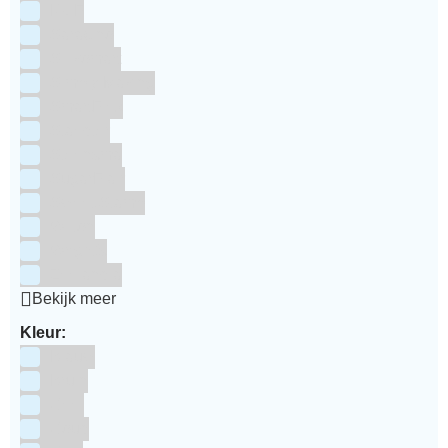
RUF
Saracino
Silikomart
Simply Making
SmartFlex
Staedter
Steensma
SugarFlair
Sweet Stamp
Wilton
Wright's
Zeelandia
Bekijk meer
Kleur:
Blauw
Bruin
Geel
Goud