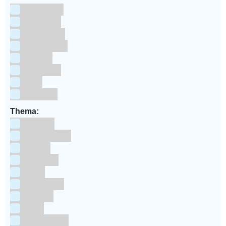
Aluminium
bakpapier
Blauwstaal
ECCS staal
Kunstof
Polystone
RVS
siliconen
Thema:
Animals
Dinosauriers
Frozen
Geboorte
Goud
Halloween
Holland
Kerst
Koningsdag