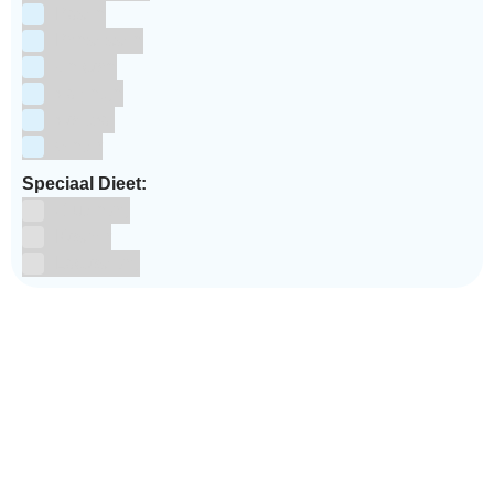
Pasen
Prinsessen
Unicorn
Valentijn
Voetbal
winter
Speciaal Dieet:
Glutenvrij
Kosher
Lactosevrij