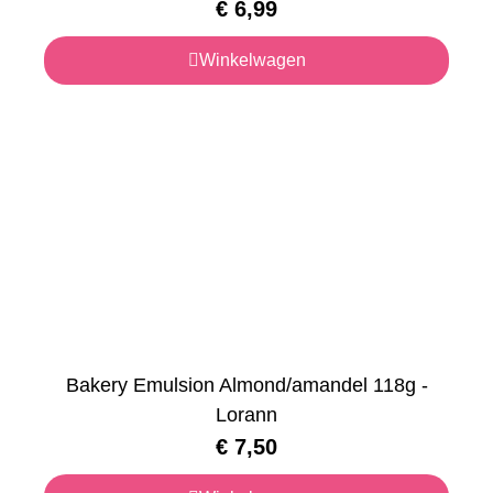
€
6,99
Winkelwagen
Bakery Emulsion Almond/amandel 118g -
Lorann
€
7,50