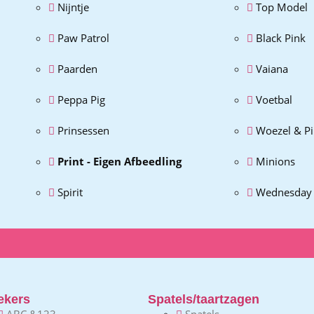
Nijntje
Top Model
Paw Patrol
Black Pink
Paarden
Vaiana
Peppa Pig
Voetbal
Prinsessen
Woezel & P
Print - Eigen Afbeedling
Minions
Spirit
Wednesday
ekers
Spatels/taartzagen
ABC &123
Spatels