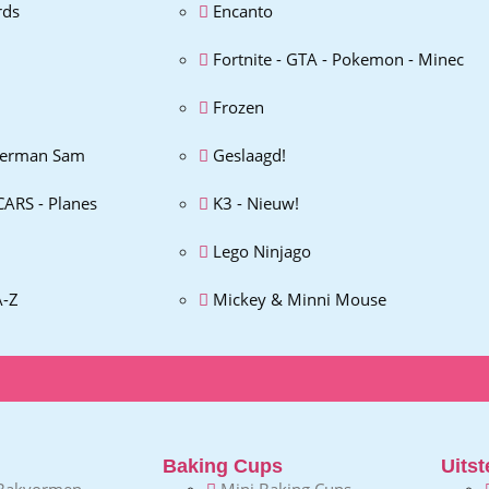
rds
Encanto
Fortnite - GTA - Pokemon - Minec
Frozen
erman Sam
Geslaagd!
CARS - Planes
K3 - Nieuw!
Lego Ninjago
A-Z
Mickey & Minni Mouse
Baking Cups
Uitst
Bakvormen
Mini Baking Cups