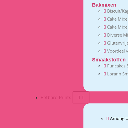
Bakmixen
Biscuit/Ka
Cake Mixe
Cake Mixe
Diverse M
Glutenvrij
Voordeel 
Smaakstoffen
Funcakes 
Lorann Sm
Eetbare Prints
Among U