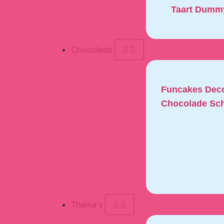
Taart Dumm
Chocolade
Funcakes Deco
Chocolade Sch
Thema's