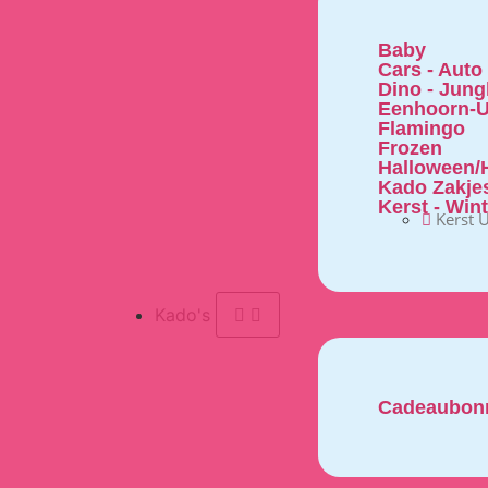
Baby
Cars - Auto
Dino - Jung
Eenhoorn-U
Flamingo
Frozen
Halloween/H
Kado Zakje
Kerst - Win
Kerst U
Kado's
Cadeaubon