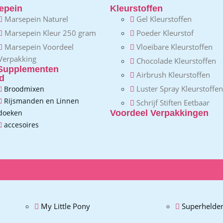
epein
Kleurstoffen
Marsepein Naturel
Gel Kleurstoffen
Marsepein Kleur 250 gram
Poeder Kleurstof
Marsepein Voordeel
Vloeibare Kleurstoffen
Verpakking
Chocolade Kleurstoffen
Supplementen
Airbrush Kleurstoffen
d
Luster Spray Kleurstoffen
Broodmixen
Rijsmanden en Linnen
Schrijf Stiften Eetbaar
doeken
Voordeel Verpakkingen
accesoires
My Little Pony
Superhelde