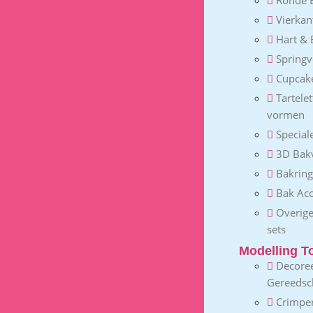
Vierka
Hart &
Spring
Cupcak
Tartele
vormen
Special
3D Bak
Bakrin
Bak Acc
Overig
sets
Modelling T
Decore
Gereeds
Crimpe