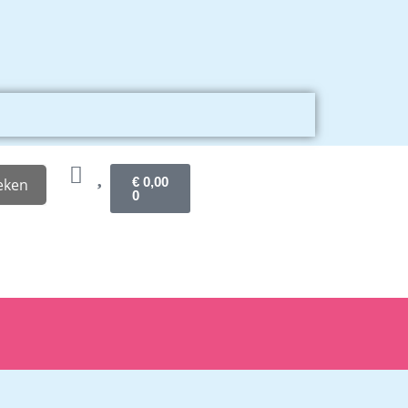
€
0,00
eken
0