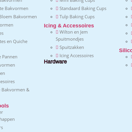
nte Bakvormen
Standaard Baking Cups
 Bloem Bakvormen
Tulp Baking Cups
vormen
Icing & Accessoires
Wilton en Jem
es
Spuitmondjes
ttes en Quiche
Spuitzakken
Sili
Icing Accessoires
e Pannen
Hardware
vormen
gen
esoires
e Bakvormen &
ools
er
chappen
rs