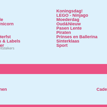
Koningsdag!
LEGO - Ninjago
le
Moederdag
nicorn
Oud&Nieuw
Pasen Lente
Piraten
erfst
Prinses en Ballerina
s & Labels
Sinterklaas
ter
Sport
itstekers
nen
Cade