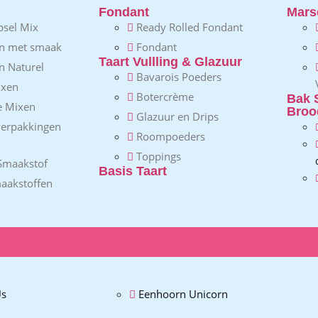
Fondant
Mars
psel Mix
Ready Rolled Fondant
n met smaak
Fondant
Taart Vullling & Glazuur
n Naturel
Bavarois Poeders
ixen
Botercrème
Bak 
e Mixen
Broo
Glazuur en Drips
verpakkingen
Roompoeders
Toppings
Smaakstof
Basis Taart
aakstoffen
s
Eenhoorn Unicorn