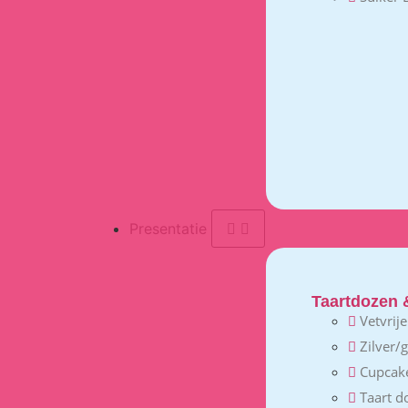
Presentatie
Taartdozen 
Vetvrij
Zilver/
Cupcak
Taart d