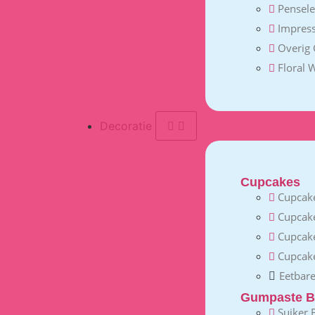
Pensel
Impress
Overig
Floral 
Decoratie
Cupcakes
Cupcake
Cupcak
Cupcak
Cupcake
Eetbare
Gumpaste B
Suiker