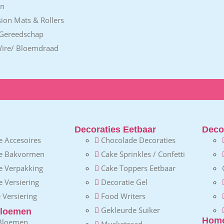
en
ion Mats & Rollers
 Gereedschap
Wire/ Bloemdraad
Decoraties Eetbaar
Decor
 Accesoires
Chocolade Decoraties
e Bakvormen
Cake Sprinkles / Confetti
e Verpakking
Cake Toppers Eetbaar
 Versiering
Decoratie Gel
 Versiering
Food Writers
Gekleurde Suiker
loemen
Home
 Bloemen
Musketzaad