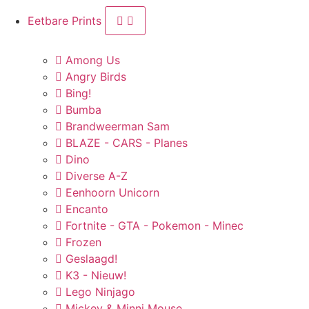
Eetbare Prints
Among Us
Angry Birds
Bing!
Bumba
Brandweerman Sam
BLAZE - CARS - Planes
Dino
Diverse A-Z
Eenhoorn Unicorn
Encanto
Fortnite - GTA - Pokemon - Minec
Frozen
Geslaagd!
K3 - Nieuw!
Lego Ninjago
Mickey & Minni Mouse