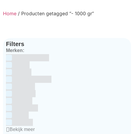
Home
/ Producten getagged “- 1000 gr”
Filters
Merken:
Bake Me Happy
Bakels
Bestron
BrandNewCakes
CakeStar
Callebaut
ChefAid
Colour Mill
Culpitt
Dekofee
Bekijk meer