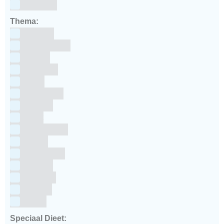
siliconen
Thema:
Animals
Dinosauriers
Frozen
Geboorte
Goud
Halloween
Holland
Kerst
Koningsdag
Pasen
Prinsessen
Unicorn
Valentijn
Voetbal
winter
Speciaal Dieet: