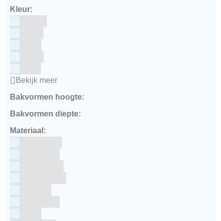
Kleur:
Blauw
Bruin
Geel
Goud
Grijs
Bekijk meer
Bakvormen hoogte:
Bakvormen diepte:
Materiaal:
Aluminium
bakpapier
Blauwstaal
ECCS staal
Kunstof
Polystone
RVS