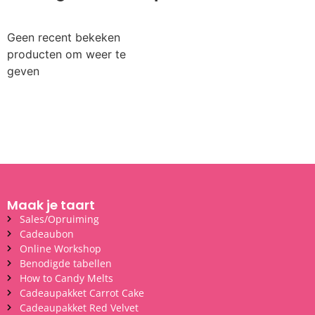
Geen recent bekeken
producten om weer te
geven
Maak je taart
Sales/Opruiming
Cadeaubon
Online Workshop
Benodigde tabellen
How to Candy Melts
Cadeaupakket Carrot Cake
Cadeaupakket Red Velvet