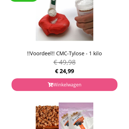
!!Voordeel!! CMC-Tylose - 1 kilo
€
49,98
€
24,99
Winkelwagen