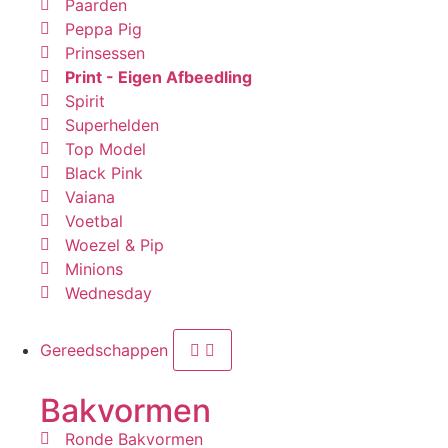
Paarden
Peppa Pig
Prinsessen
Print - Eigen Afbeedling
Spirit
Superhelden
Top Model
Black Pink
Vaiana
Voetbal
Woezel & Pip
Minions
Wednesday
Gereedschappen
Bakvormen
Ronde Bakvormen