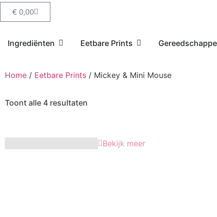
€
0,00
Ingrediënten
Eetbare Prints
Gereedschapp
Home
/
Eetbare Prints
/ Mickey & Mini Mouse
Toont alle 4 resultaten
Blauw
Bruin
Geel
Goud
Grijs
Bekijk meer