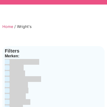
Home
/ Wright's
Filters
Merken:
Bake Me Happy
Bakels
Bestron
BrandNewCakes
CakeStar
Callebaut
ChefAid
Colour Mill