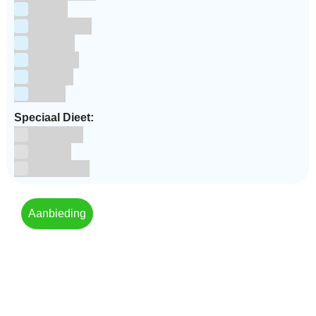
Pasen
Prinsessen
Unicorn
Valentijn
Voetbal
winter
Speciaal Dieet:
Glutenvrij
Kosher
Lactosevrij
Aanbieding