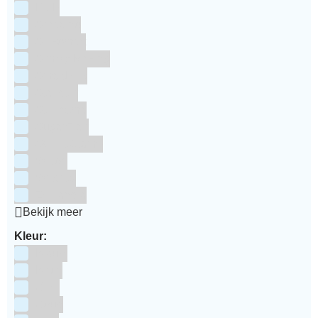
RUF
Saracino
Silikomart
Simply Making
SmartFlex
Staedter
Steensma
SugarFlair
Sweet Stamp
Wilton
Wright's
Zeelandia
Bekijk meer
Kleur:
Blauw
Bruin
Geel
Goud