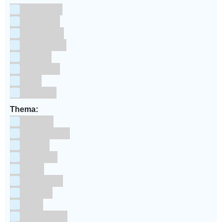
Aluminium
bakpapier
Blauwstaal
ECCS staal
Kunstof
Polystone
RVS
siliconen
Thema:
Animals
Dinosauriers
Frozen
Geboorte
Goud
Halloween
Holland
Kerst
Koningsdag