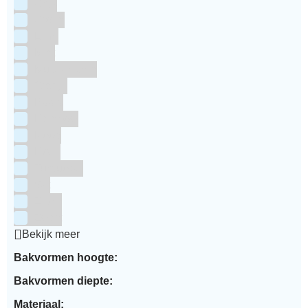
Grijs
Groen
Lime
Mint
Multi kleuren
Oranje
Paars
Rainbow
Rood
Roze
Turquoise
Wit
Zilver
Zwart
Bekijk meer
Bakvormen hoogte:
Bakvormen diepte:
Materiaal: