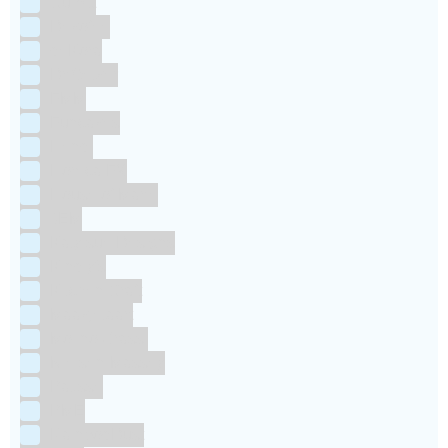
Culpitt
Dekofee
deKora
Dr Oetker
FMM
Funcakes
Hendi
Horeca FX
House of Marie
JEM
Katy sue Designs
Kindly's
Kitchen Craft
Maakjetaart
Molino Grassi
Nielsen-Massey
Patisse
PME
RainbodDust