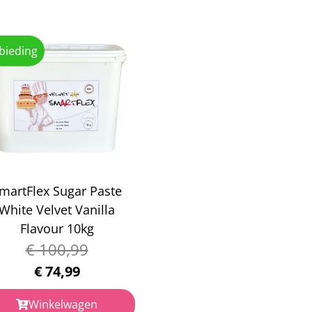
bieding
martFlex Sugar Paste
White Velvet Vanilla
Flavour 10kg
€
100,99
€
74,99
Winkelwagen