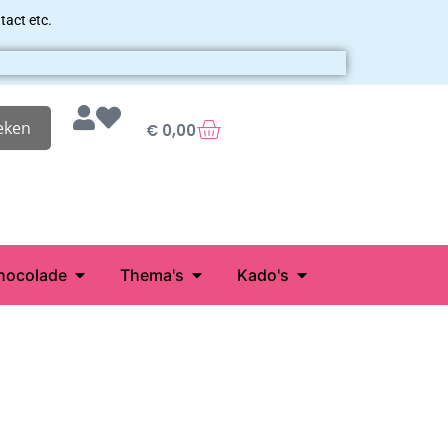
tact etc.
eken
€
0,00
hocolade
Thema's
Kado's