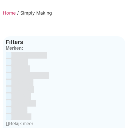
Home
/ Simply Making
Filters
Merken:
Bake Me Happy
Bakels
Bestron
BrandNewCakes
CakeStar
Callebaut
ChefAid
Colour Mill
Culpitt
Dekofee
Bekijk meer