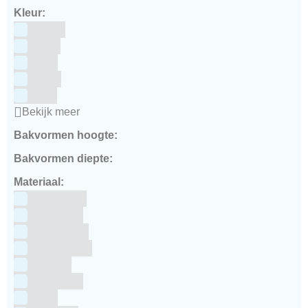
Kleur:
Blauw
Bruin
Geel
Goud
Grijs
Bekijk meer
Bakvormen hoogte:
Bakvormen diepte:
Materiaal:
Aluminium
bakpapier
Blauwstaal
ECCS staal
Kunstof
Polystone
RVS