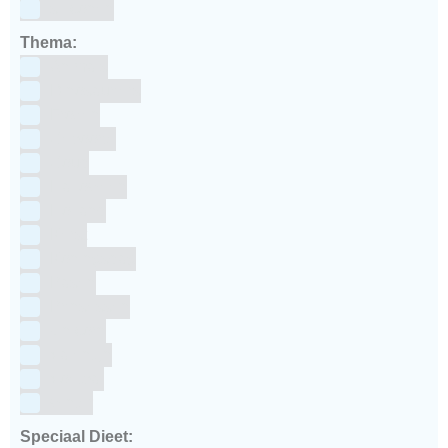
siliconen
Thema:
Animals
Dinosauriers
Frozen
Geboorte
Goud
Halloween
Holland
Kerst
Koningsdag
Pasen
Prinsessen
Unicorn
Valentijn
Voetbal
winter
Speciaal Dieet: