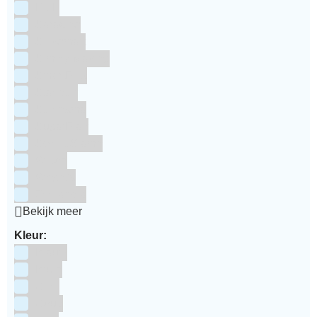
RUF
Saracino
Silikomart
Simply Making
SmartFlex
Staedter
Steensma
SugarFlair
Sweet Stamp
Wilton
Wright's
Zeelandia
Bekijk meer
Kleur:
Blauw
Bruin
Geel
Goud