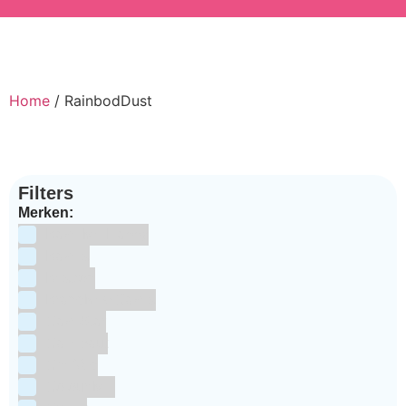
Home
/ RainbodDust
Filters
Merken:
Bake Me Happy
Bakels
Bestron
BrandNewCakes
CakeStar
Callebaut
ChefAid
Colour Mill