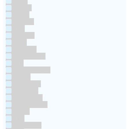
Culpitt
Dekofee
deKora
Dr Oetker
FMM
Funcakes
Hendi
Horeca FX
House of Marie
JEM
Katy sue Designs
Kindly's
Kitchen Craft
Maakjetaart
Molino Grassi
Nielsen-Massey
Patisse
PME
RainbodDust