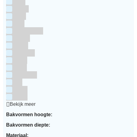
Grijs
Groen
Lime
Mint
Multi kleuren
Oranje
Paars
Rainbow
Rood
Roze
Turquoise
Wit
Zilver
Zwart
Bekijk meer
Bakvormen hoogte:
Bakvormen diepte:
Materiaal: