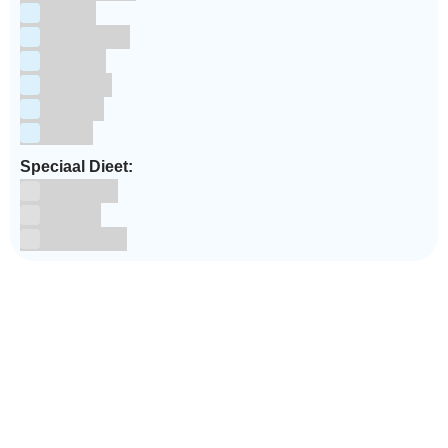
Pasen
Prinsessen
Unicorn
Valentijn
Voetbal
winter
Speciaal Dieet:
Glutenvrij
Kosher
Lactosevrij