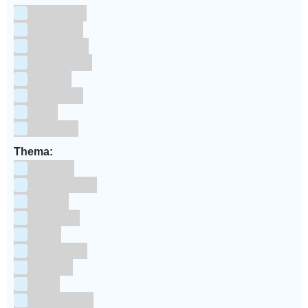
Aluminium
bakpapier
Blauwstaal
ECCS staal
Kunstof
Polystone
RVS
siliconen
Thema:
Animals
Dinosauriers
Frozen
Geboorte
Goud
Halloween
Holland
Kerst
Koningsdag