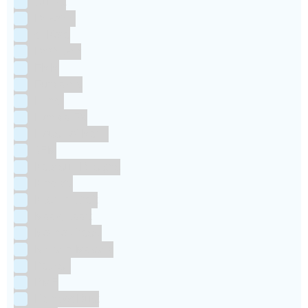
Culpitt
Dekofee
deKora
Dr Oetker
FMM
Funcakes
Hendi
Horeca FX
House of Marie
JEM
Katy sue Designs
Kindly's
Kitchen Craft
Maakjetaart
Molino Grassi
Nielsen-Massey
Patisse
PME
RainbodDust