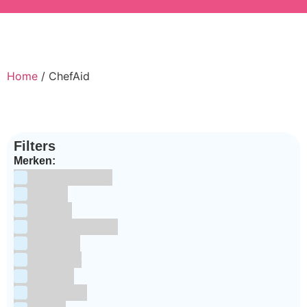
Home
/ ChefAid
Filters
Merken:
Bake Me Happy
Bakels
Bestron
BrandNewCakes
CakeStar
Callebaut
ChefAid
Colour Mill