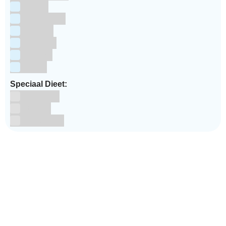
Pasen
Prinsessen
Unicorn
Valentijn
Voetbal
winter
Speciaal Dieet:
Glutenvrij
Kosher
Lactosevrij