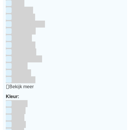
RUF
Saracino
Silikomart
Simply Making
SmartFlex
Staedter
Steensma
SugarFlair
Sweet Stamp
Wilton
Wright's
Zeelandia
Bekijk meer
Kleur:
Blauw
Bruin
Geel
Goud