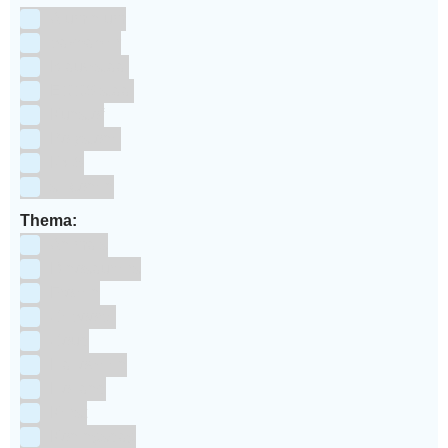
Aluminium
bakpapier
Blauwstaal
ECCS staal
Kunstof
Polystone
RVS
siliconen
Thema:
Animals
Dinosauriers
Frozen
Geboorte
Goud
Halloween
Holland
Kerst
Koningsdag