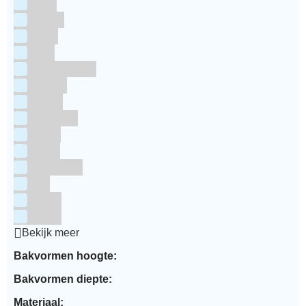
Grijs
Groen
Lime
Mint
Multi kleuren
Oranje
Paars
Rainbow
Rood
Roze
Turquoise
Wit
Zilver
Zwart
Bekijk meer
Bakvormen hoogte:
Bakvormen diepte:
Materiaal: